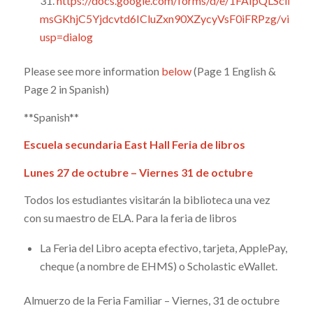
31.
https://docs.google.com/forms/d/e/1FAIpQLScIh3A7
msGKhjC5Yjdcvtd6ICluZxn90XZycyVsF0iFRPzg/viewf
usp=dialog
Please see more information
below
(Page 1 English &
Page 2 in Spanish)
**Spanish**
Escuela secundaria East Hall
Feria de libros
Lunes 27 de octubre – Viernes 31 de octubre
Todos los estudiantes visitarán la biblioteca una vez
con su maestro de ELA. Para la feria de libros
La Feria del Libro acepta efectivo, tarjeta, ApplePay,
cheque (a nombre de EHMS) o Scholastic eWallet.
Almuerzo de la Feria Familiar – Viernes, 31 de octubre